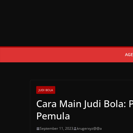
Skip
to
content
AGE
JUDI BOLA
Cara Main Judi Bola:
Pemula
September 11, 2023
krugerxyz@@a