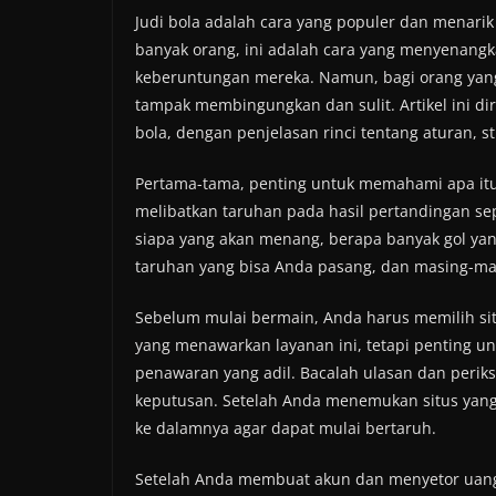
Judi bola adalah cara yang populer dan menarik
banyak orang, ini adalah cara yang menyenan
keberuntungan mereka. Namun, bagi orang yang
tampak membingungkan dan sulit. Artikel ini 
bola, dengan penjelasan rinci tentang aturan, st
Pertama-tama, penting untuk memahami apa itu j
melibatkan taruhan pada hasil pertandingan sep
siapa yang akan menang, berapa banyak gol yang
taruhan yang bisa Anda pasang, dan masing-ma
Sebelum mulai bermain, Anda harus memilih situ
yang menawarkan layanan ini, tetapi penting u
penawaran yang adil. Bacalah ulasan dan peri
keputusan. Setelah Anda menemukan situs yan
ke dalamnya agar dapat mulai bertaruh.
Setelah Anda membuat akun dan menyetor uang