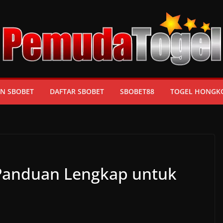
N SBOBET
DAFTAR SBOBET
SBOBET88
TOGEL HONGK
 Panduan Lengkap untuk