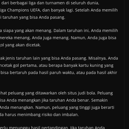
dari berbagai liga dan turnamen di seluruh dunia,
 Liga Champions UEFA, dan banyak lagi. Setelah Anda memilih
ai taruhan yang bisa Anda pasang.
 siapa yang akan menang. Dalam taruhan ini, Anda memilih
 mereka menang, Anda juga menang. Namun, Anda juga bisa
ol yang akan dicetak.
k jenis taruhan lain yang bisa Anda pasang. Misalnya, Anda
cetak gol pertama, atau berapa banyak kartu kuning yang
bisa bertaruh pada hasil paruh waktu, atau pada hasil akhir
at peluang yang ditawarkan oleh situs judi bola. Peluang
isa Anda menangkan jika taruhan Anda benar. Semakin
 Anda menangkan. Namun, peluang yang tinggi juga berarti
nda harus menimbang risiko dan imbalan.
rlu menunggu hasil pertandingan. Jika taruhan Anda