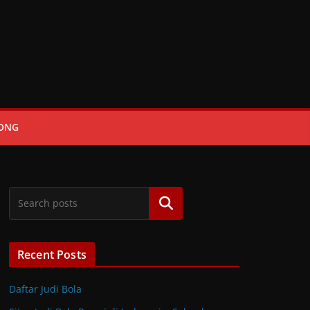
ONG
Search
Recent Posts
Daftar Judi Bola