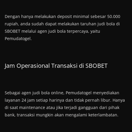
Dengan hanya melakukan deposit minimal sebesar 50.000
rupiah, anda sudah dapat melakukan taruhan judi bola di
SBOBET melalui agen judi bola terpercaya, yaitu
Pemudatogel.
Jam Operasional Transaksi di SBOBET
Sebagai agen judi bola online, Pemudatogel menyediakan
layanan 24 jam setiap harinya dan tidak pernah libur. Hanya
di saat maintenance atau jika terjadi gangguan dari pihak
bank, transaksi mungkin akan mengalami keterlambatan.