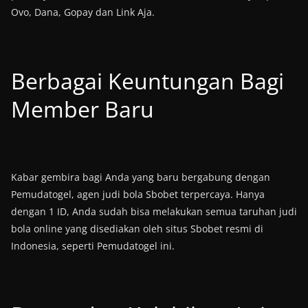
Ovo, Dana, Gopay dan Link Aja.
Berbagai Keuntungan Bagi
Member Baru
Kabar gembira bagi Anda yang baru bergabung dengan
Pemudatogel, agen judi bola Sbobet terpercaya. Hanya
dengan 1 ID, Anda sudah bisa melakukan semua taruhan judi
bola online yang disediakan oleh situs Sbobet resmi di
Indonesia, seperti Pemudatogel ini.