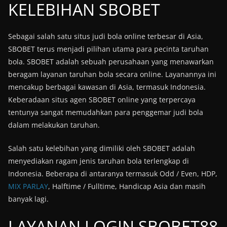
KELEBIHAN SBOBET
Sebagai salah satu situs judi bola online terbesar di Asia,
SBOBET terus menjadi pilihan utama para pecinta taruhan
bola. SBOBET adalah sebuah perusahaan yang menawarkan
beragam layanan taruhan bola secara online. Layanannya ini
mencakup berbagai kawasan di Asia, termasuk Indonesia.
Keberadaan situs agen SBOBET online yang terpercaya
tentunya sangat memudahkan para penggemar judi bola
dalam melakukan taruhan.
Salah satu kelebihan yang dimiliki oleh SBOBET adalah
menyediakan ragam jenis taruhan bola terlengkap di
Indonesia. Beberapa di antaranya termasuk Odd / Even, HDP,
MIX PARLAY
, Halftime / Fulltime, Handicap Asia dan masih
banyak lagi.
LAYANAN LOGIN SBOBET88