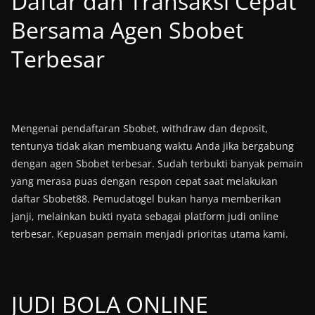
Daftar dan Transaksi Cepat
Bersama Agen Sbobet
Terbesar
Mengenai pendaftaran Sbobet, withdraw dan deposit,
tentunya tidak akan membuang waktu Anda jika bergabung
dengan agen Sbobet terbesar. Sudah terbukti banyak pemain
yang merasa puas dengan respon cepat saat melakukan
daftar Sbobet88. Pemudatogel bukan hanya memberikan
janji, melainkan bukti nyata sebagai platform judi online
terbesar. Kepuasan pemain menjadi prioritas utama kami.
JUDI BOLA ONLINE