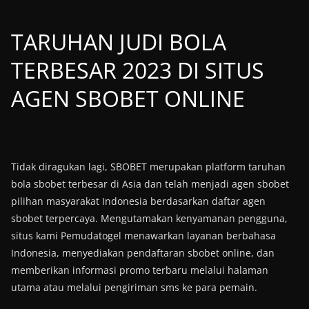
TARUHAN JUDI BOLA
TERBESAR 2023 DI SITUS
AGEN SBOBET ONLINE
Tidak diragukan lagi, SBOBET merupakan platform taruhan
bola sbobet terbesar di Asia dan telah menjadi agen sbobet
pilihan masyarakat Indonesia berdasarkan daftar agen
sbobet terpercaya. Mengutamakan kenyamanan pengguna,
situs kami Pemudatogel menawarkan layanan berbahasa
Indonesia, menyediakan pendaftaran sbobet online, dan
memberikan informasi promo terbaru melalui halaman
utama atau melalui pengiriman sms ke para pemain.