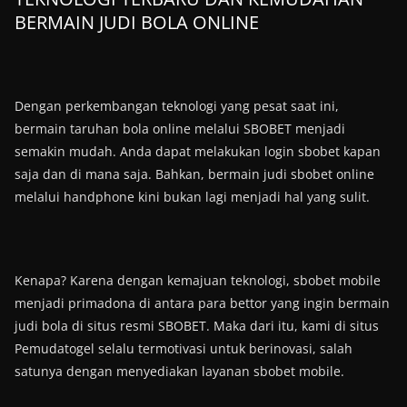
BERMAIN JUDI BOLA ONLINE
Dengan perkembangan teknologi yang pesat saat ini,
bermain taruhan bola online melalui SBOBET menjadi
semakin mudah. Anda dapat melakukan login sbobet kapan
saja dan di mana saja. Bahkan, bermain judi sbobet online
melalui handphone kini bukan lagi menjadi hal yang sulit.
Kenapa? Karena dengan kemajuan teknologi, sbobet mobile
menjadi primadona di antara para bettor yang ingin bermain
judi bola di situs resmi SBOBET. Maka dari itu, kami di situs
Pemudatogel selalu termotivasi untuk berinovasi, salah
satunya dengan menyediakan layanan sbobet mobile.