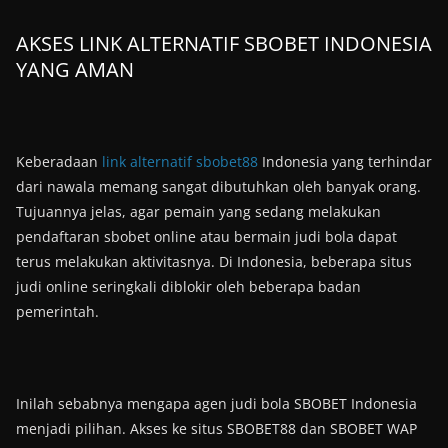
AKSES LINK ALTERNATIF SBOBET INDONESIA
YANG AMAN
Keberadaan
link alternatif sbobet88
Indonesia yang terhindar
dari nawala memang sangat dibutuhkan oleh banyak orang.
Tujuannya jelas, agar pemain yang sedang melakukan
pendaftaran sbobet online atau bermain judi bola dapat
terus melakukan aktivitasnya. Di Indonesia, beberapa situs
judi online seringkali diblokir oleh beberapa badan
pemerintah.
Inilah sebabnya mengapa agen judi bola SBOBET Indonesia
menjadi pilihan. Akses ke situs SBOBET88 dan SBOBET WAP