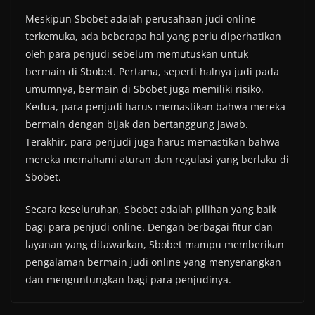
Meskipun Sbobet adalah perusahaan judi online
terkemuka, ada beberapa hal yang perlu diperhatikan
oleh para penjudi sebelum memutuskan untuk
bermain di Sbobet. Pertama, seperti halnya judi pada
umumnya, bermain di Sbobet juga memiliki risiko.
Kedua, para penjudi harus memastikan bahwa mereka
bermain dengan bijak dan bertanggung jawab.
Terakhir, para penjudi juga harus memastikan bahwa
mereka memahami aturan dan regulasi yang berlaku di
Sbobet.
Secara keseluruhan, Sbobet adalah pilihan yang baik
bagi para penjudi online. Dengan berbagai fitur dan
layanan yang ditawarkan, Sbobet mampu memberikan
pengalaman bermain judi online yang menyenangkan
dan menguntungkan bagi para penjudinya.