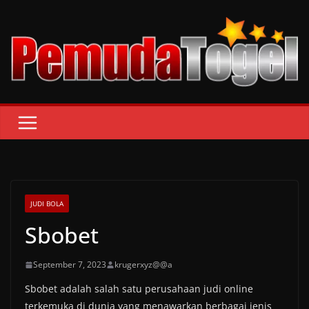
Skip
to
content
JUDI BOLA
Sbobet
September 7, 2023
krugerxyz@@a
Sbobet adalah salah satu perusahaan judi online
terkemuka di dunia yang menawarkan berbagai jenis