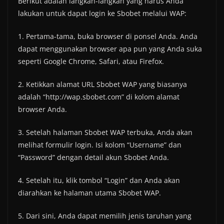
Berikut adalah langkah-langkah yang harus Anda
lakukan untuk dapat login ke Sbobet melalui WAP:
1. Pertama-tama, buka browser di ponsel Anda. Anda
dapat menggunakan browser apa pun yang Anda suka
seperti Google Chrome, Safari, atau Firefox.
2. Ketikkan alamat URL Sbobet WAP yang biasanya
adalah “http://wap.sbobet.com” di kolom alamat
browser Anda.
3. Setelah halaman Sbobet WAP terbuka, Anda akan
melihat formulir login. Isi kolom “Username” dan
“Password” dengan detail akun Sbobet Anda.
4. Setelah itu, klik tombol “Login” dan Anda akan
diarahkan ke halaman utama Sbobet WAP.
5. Dari sini, Anda dapat memilih jenis taruhan yang