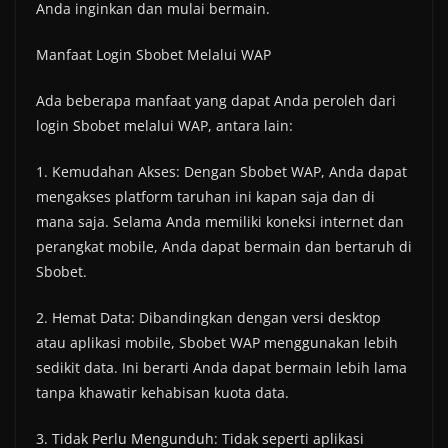
Anda inginkan dan mulai bermain.
Manfaat Login Sbobet Melalui WAP
Ada beberapa manfaat yang dapat Anda peroleh dari
login Sbobet melalui WAP, antara lain:
1. Kemudahan Akses: Dengan Sbobet WAP, Anda dapat
mengakses platform taruhan ini kapan saja dan di
mana saja. Selama Anda memiliki koneksi internet dan
perangkat mobile, Anda dapat bermain dan bertaruh di
Sbobet.
2. Hemat Data: Dibandingkan dengan versi desktop
atau aplikasi mobile, Sbobet WAP menggunakan lebih
sedikit data. Ini berarti Anda dapat bermain lebih lama
tanpa khawatir kehabisan kuota data.
3. Tidak Perlu Mengunduh: Tidak seperti aplikasi