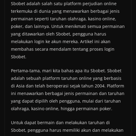
Sbobet adalah salah satu platform perjudian online
terkemuka di dunia yang menawarkan berbagai jenis
permainan seperti taruhan olahraga, kasino online,
poker, dan lainnya. Untuk menikmati semua permainan
yang ditawarkan oleh Sbobet, pengguna harus
melakukan login ke akun mereka. Artikel ini akan
membahas secara mendalam tentang proses login
Sbobet.
Pertama-tama, mari kita bahas apa itu Sbobet. Sbobet
adalah sebuah platform taruhan online yang berbasis
di Asia dan telah beroperasi sejak tahun 2004. Platform
ini menawarkan berbagai jenis permainan dan taruhan
yang dapat dipilih oleh pengguna, mulai dari taruhan
olahraga, kasino online, hingga permainan poker.
Untuk dapat bermain dan melakukan taruhan di
Sbobet, pengguna harus memiliki akun dan melakukan