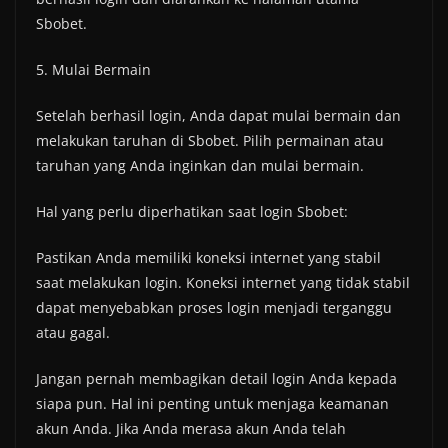
Sbobet.
5. Mulai Bermain
Setelah berhasil login, Anda dapat mulai bermain dan
melakukan taruhan di Sbobet. Pilih permainan atau
taruhan yang Anda inginkan dan mulai bermain.
Hal yang perlu diperhatikan saat login Sbobet:
Pastikan Anda memiliki koneksi internet yang stabil
saat melakukan login. Koneksi internet yang tidak stabil
dapat menyebabkan proses login menjadi terganggu
atau gagal.
Jangan pernah membagikan detail login Anda kepada
siapa pun. Hal ini penting untuk menjaga keamanan
akun Anda. Jika Anda merasa akun Anda telah