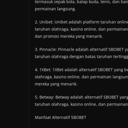
termasuk sepak bola, balap kuda, tenis, dan ba
permainan langsung.
2. Unibet: Unibet adalah platform taruhan onli
taruhan olahraga, kasino online, dan permaina
dan promosi mereka yang menarik.
3. Pinnacle: Pinnacle adalah alternatif SBOBET
taruhan olahraga dengan batas taruhan tertingg
4. 1XBet: 1XBet adalah alternatif SBOBET yang 
olahraga, kasino online, dan permainan langsu
mereka yang menarik.
5. Betway: Betway adalah alternatif SBOBET yan
taruhan olahraga, kasino online, dan permainan
Manfaat Alternatif SBOBET