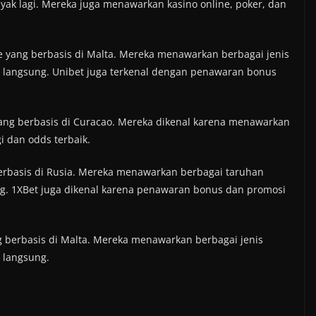
nyak lagi. Mereka juga menawarkan kasino online, poker, dan
ne yang berbasis di Malta. Mereka menawarkan berbagai jenis
n langsung. Unibet juga terkenal dengan penawaran bonus
 yang berbasis di Curacao. Mereka dikenal karena menawarkan
i dan odds terbaik.
berbasis di Rusia. Mereka menawarkan berbagai taruhan
ng. 1XBet juga dikenal karena penawaran bonus dan promosi
g berbasis di Malta. Mereka menawarkan berbagai jenis
 langsung.