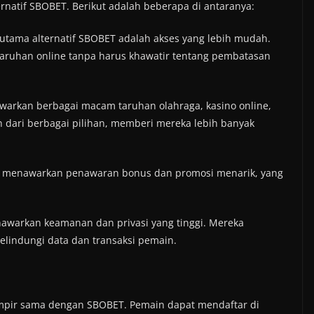
rnatif SBOBET. Berikut adalah beberapa di antaranya:
 utama alternatif SBOBET adalah akses yang lebih mudah.
taruhan online tanpa harus khawatir tentang pembatasan
awarkan berbagai macam taruhan olahraga, kasino online,
 dari berbagai pilihan, memberi mereka lebih banyak
ET menawarkan penawaran bonus dan promosi menarik, yang
nawarkan keamanan dan privasi yang tinggi. Mereka
elindungi data dan transaksi pemain.
ampir sama dengan SBOBET. Pemain dapat mendaftar di