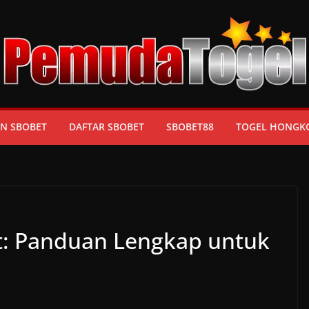
N SBOBET
DAFTAR SBOBET
SBOBET88
TOGEL HONGK
et: Panduan Lengkap untuk