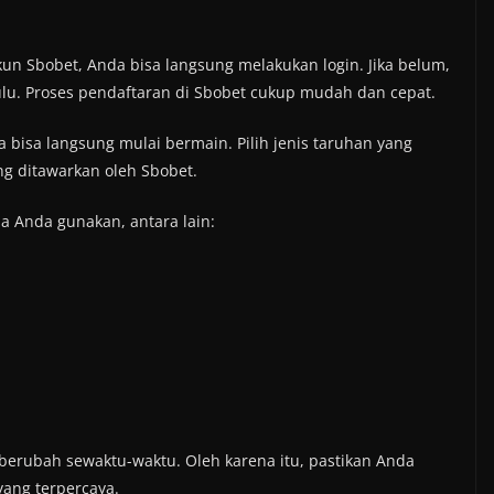
akun Sbobet, Anda bisa langsung melakukan login. Jika belum,
lu. Proses pendaftaran di Sbobet cukup mudah dan cepat.
da bisa langsung mulai bermain. Pilih jenis taruhan yang
ng ditawarkan oleh Sbobet.
sa Anda gunakan, antara lain:
a berubah sewaktu-waktu. Oleh karena itu, pastikan Anda
yang terpercaya.