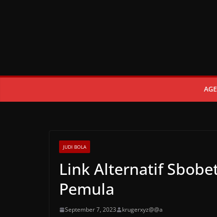
Skip
to
content
AGE
JUDI BOLA
Link Alternatif Sbob
Pemula
September 7, 2023
krugerxyz@@a