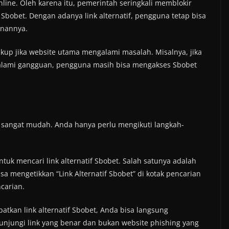
line. Oleh karena itu, pemerintah seringkali memblokir
 Sbobet. Dengan adanya link alternatif, pengguna tetap bisa
anannya.
ackup jika website utama mengalami masalah. Misalnya, jika
lami gangguan, pengguna masih bisa mengakses Sbobet
 sangat mudah. Anda hanya perlu mengikuti langkah-
untuk mencari link alternatif Sbobet. Salah satunya adalah
a mengetikkan “Link Alternatif Sbobet” di kotak pencarian
carian.
patkan link alternatif Sbobet, Anda bisa langsung
unjungi link yang benar dan bukan website phishing yang