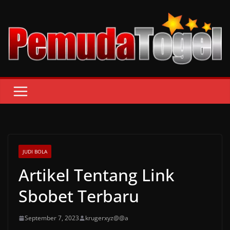
Skip
to
content
JUDI BOLA
Artikel Tentang Link
Sbobet Terbaru
September 7, 2023
krugerxyz@@a