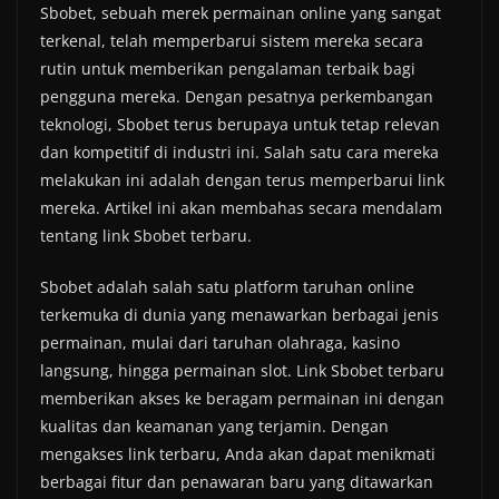
Sbobet, sebuah merek permainan online yang sangat
terkenal, telah memperbarui sistem mereka secara
rutin untuk memberikan pengalaman terbaik bagi
pengguna mereka. Dengan pesatnya perkembangan
teknologi, Sbobet terus berupaya untuk tetap relevan
dan kompetitif di industri ini. Salah satu cara mereka
melakukan ini adalah dengan terus memperbarui link
mereka. Artikel ini akan membahas secara mendalam
tentang link Sbobet terbaru.
Sbobet adalah salah satu platform taruhan online
terkemuka di dunia yang menawarkan berbagai jenis
permainan, mulai dari taruhan olahraga, kasino
langsung, hingga permainan slot. Link Sbobet terbaru
memberikan akses ke beragam permainan ini dengan
kualitas dan keamanan yang terjamin. Dengan
mengakses link terbaru, Anda akan dapat menikmati
berbagai fitur dan penawaran baru yang ditawarkan