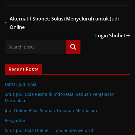
Alternatif Sbobet: Solusi Menyeluruh untuk Judi
Online
Login Sbobet
Search
Recent Posts
Daftar Judi Bola
Situs Judi Bola Resmi di Indonesia: Sebuah Penjelasan
Mendalam
Judi Online Bola: Sebuah Tinjauan Mendalam
Pengantar
Situs Judi Bola Online: Tinjauan Menyeluruh