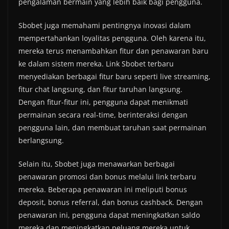
pengalaman bermain yang lebih baik bagi pengguna.
Sbobet juga memahami pentingnya inovasi dalam
mempertahankan loyalitas pengguna. Oleh karena itu,
mereka terus menambahkan fitur dan penawaran baru
ke dalam sistem mereka. Link Sbobet terbaru
menyediakan berbagai fitur baru seperti live streaming,
fitur chat langsung, dan fitur taruhan langsung.
Dengan fitur-fitur ini, pengguna dapat menikmati
permainan secara real-time, berinteraksi dengan
pengguna lain, dan membuat taruhan saat permainan
berlangsung.
Selain itu, Sbobet juga menawarkan berbagai
penawaran promosi dan bonus melalui link terbaru
mereka. Beberapa penawaran ini meliputi bonus
deposit, bonus referral, dan bonus cashback. Dengan
penawaran ini, pengguna dapat meningkatkan saldo
mereka dan meningkatkan peluang mereka untuk